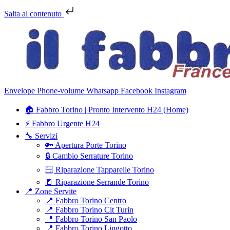
Salta al contenuto
Envelope
Phone-volume
Whatsapp
Facebook
Instagram
🏠 Fabbro Torino | Pronto Intervento H24 (Home)
⚡ Fabbro Urgente H24
🔧 Servizi
🔑 Apertura Porte Torino
🔒 Cambio Serrature Torino
🪟 Riparazione Tapparelle Torino
🚪 Riparazione Serrande Torino
📍 Zone Servite
📍 Fabbro Torino Centro
📍 Fabbro Torino Cit Turin
📍 Fabbro Torino San Paolo
📍 Fabbro Torino Lingotto