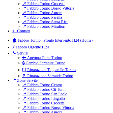
📍 Fabbro Torino Crocetta
📍 Fabbro Torino Borgo Vittoria
📍 Fabbro Torino Aurora
📍 Fabbro Torino Parella
📍 Fabbro Torino Santa Rita
📍 Fabbro Torino Mirafiori
📞 Contatti
🏠 Fabbro Torino | Pronto Intervento H24 (Home)
⚡ Fabbro Urgente H24
🔧 Servizi
🔑 Apertura Porte Torino
🔒 Cambio Serrature Torino
🪟 Riparazione Tapparelle Torino
🚪 Riparazione Serrande Torino
📍 Zone Servite
📍 Fabbro Torino Centro
📍 Fabbro Torino Cit Turin
📍 Fabbro Torino San Paolo
📍 Fabbro Torino Lingotto
📍 Fabbro Torino Crocetta
📍 Fabbro Torino Borgo Vittoria
📍 Fabbro Torino Aurora