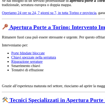
Se hai bisogno di un servizio professionale di
apertura porte a Tori
tradizionale, serratura europea o doppia mappa.
Operiamo 24 ore su 24, 7 giorni su 7, in tutta Torino e provincia
, gara
Apertura Porte a Torino: Intervento I
Rimanere fuori casa può essere stressante e urgente. Per questo offri
Interveniamo per:
Porte blindate bloccate
Chiavi spezzate nella serratura
Riparazione serrature
Smarrimento chiavi
Tentativi di effrazione
Grazie all’esperienza maturata nel settore, riusciamo ad aprire la magg
Tecnici Specializzati in Apertura Porte