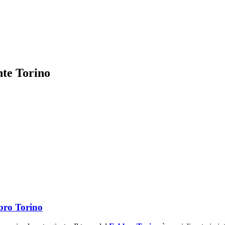
nte Torino
bbro Torino