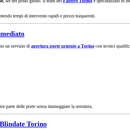
no
, sei nel posto giusto. Il team del
Fabbro Torino
è specializzato in int
ntendo tempi di intervento rapidi e prezzi trasparenti.
mmediato
amo un servizio di
apertura porte urgente a Torino
con tecnici qualific
ior parte delle porte senza danneggiare la serratura.
 Blindate Torino