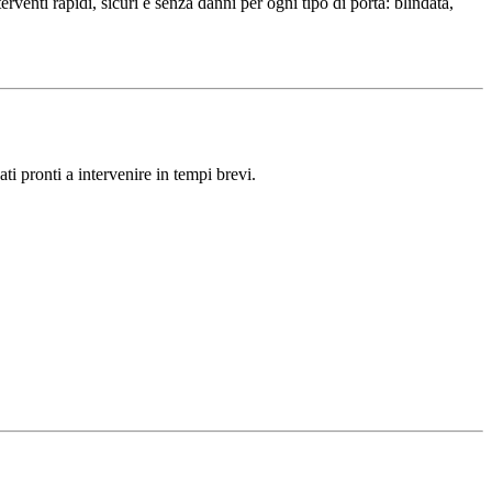
erventi rapidi, sicuri e senza danni per ogni tipo di porta: blindata,
ati pronti a intervenire in tempi brevi.