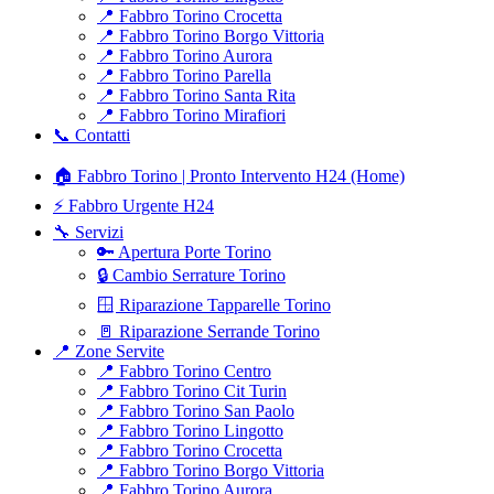
📍 Fabbro Torino Crocetta
📍 Fabbro Torino Borgo Vittoria
📍 Fabbro Torino Aurora
📍 Fabbro Torino Parella
📍 Fabbro Torino Santa Rita
📍 Fabbro Torino Mirafiori
📞 Contatti
🏠 Fabbro Torino | Pronto Intervento H24 (Home)
⚡ Fabbro Urgente H24
🔧 Servizi
🔑 Apertura Porte Torino
🔒 Cambio Serrature Torino
🪟 Riparazione Tapparelle Torino
🚪 Riparazione Serrande Torino
📍 Zone Servite
📍 Fabbro Torino Centro
📍 Fabbro Torino Cit Turin
📍 Fabbro Torino San Paolo
📍 Fabbro Torino Lingotto
📍 Fabbro Torino Crocetta
📍 Fabbro Torino Borgo Vittoria
📍 Fabbro Torino Aurora