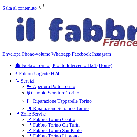
Salta al contenuto
Envelope
Phone-volume
Whatsapp
Facebook
Instagram
🏠 Fabbro Torino | Pronto Intervento H24 (Home)
⚡ Fabbro Urgente H24
🔧 Servizi
🔑 Apertura Porte Torino
🔒 Cambio Serrature Torino
🪟 Riparazione Tapparelle Torino
🚪 Riparazione Serrande Torino
📍 Zone Servite
📍 Fabbro Torino Centro
📍 Fabbro Torino Cit Turin
📍 Fabbro Torino San Paolo
📍 Fabbro Torino Lingotto