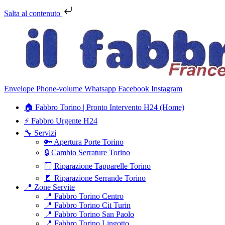
Salta al contenuto
Envelope
Phone-volume
Whatsapp
Facebook
Instagram
🏠 Fabbro Torino | Pronto Intervento H24 (Home)
⚡ Fabbro Urgente H24
🔧 Servizi
🔑 Apertura Porte Torino
🔒 Cambio Serrature Torino
🪟 Riparazione Tapparelle Torino
🚪 Riparazione Serrande Torino
📍 Zone Servite
📍 Fabbro Torino Centro
📍 Fabbro Torino Cit Turin
📍 Fabbro Torino San Paolo
📍 Fabbro Torino Lingotto