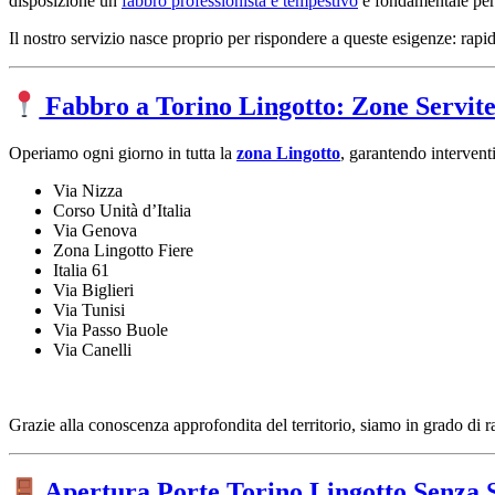
disposizione un
fabbro professionista e tempestivo
è fondamentale per 
Il nostro servizio nasce proprio per rispondere a queste esigenze: rapid
Fabbro a Torino Lingotto: Zone Servit
Operiamo ogni giorno in tutta la
zona Lingotto
, garantendo interventi
Via Nizza
Corso Unità d’Italia
Via Genova
Zona Lingotto Fiere
Italia 61
Via Biglieri
Via Tunisi
Via Passo Buole
Via Canelli
Grazie alla conoscenza approfondita del territorio, siamo in grado di r
Apertura Porte Torino Lingotto Senza 