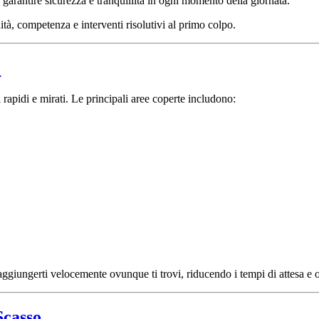
garantire sicurezza e tranquillità in ogni momento della giornata.
ità, competenza e interventi risolutivi al primo colpo.
e
 rapidi e mirati. Le principali aree coperte includono:
aggiungerti velocemente ovunque ti trovi, riducendo i tempi di attesa e o
Scasso