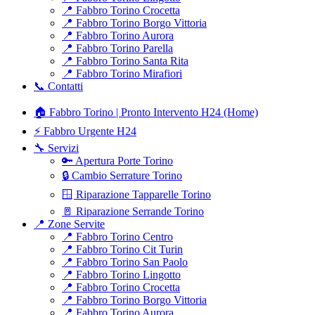
📍 Fabbro Torino Crocetta
📍 Fabbro Torino Borgo Vittoria
📍 Fabbro Torino Aurora
📍 Fabbro Torino Parella
📍 Fabbro Torino Santa Rita
📍 Fabbro Torino Mirafiori
📞 Contatti
🏠 Fabbro Torino | Pronto Intervento H24 (Home)
⚡ Fabbro Urgente H24
🔧 Servizi
🔑 Apertura Porte Torino
🔒 Cambio Serrature Torino
🪟 Riparazione Tapparelle Torino
🚪 Riparazione Serrande Torino
📍 Zone Servite
📍 Fabbro Torino Centro
📍 Fabbro Torino Cit Turin
📍 Fabbro Torino San Paolo
📍 Fabbro Torino Lingotto
📍 Fabbro Torino Crocetta
📍 Fabbro Torino Borgo Vittoria
📍 Fabbro Torino Aurora