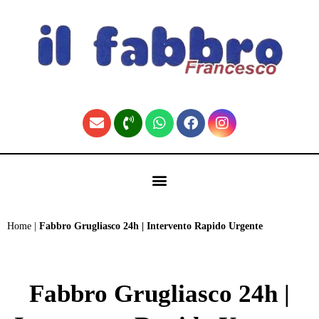
contenuto
🏠 Fabbro Torino | Pronto Intervento H24 (Home)
Home
|
Fabbro Grugliasco 24h | Intervento Rapido Urgente
Fabbro Grugliasco 24h |