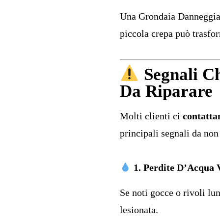
Una Grondaia Danneggiat
piccola crepa può trasfo
Segnali C
Da Riparare
Molti clienti ci
contatta
principali segnali da non
1. Perdite D’Acqua V
Se noti gocce o rivoli lu
lesionata.