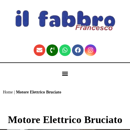
contenuto
🏠 Fabbro Torino | Pronto Intervento H24 (Home)
Home
|
Motore Elettrico Bruciato
Motore Elettrico Bruciato