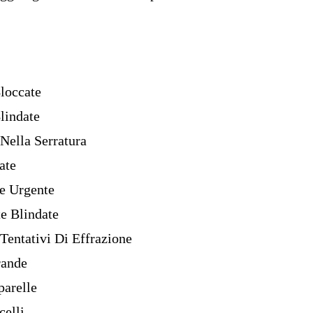
loccate
lindate
Nella Serratura
ate
e Urgente
e Blindate
Tentativi Di Effrazione
rande
parelle
elli