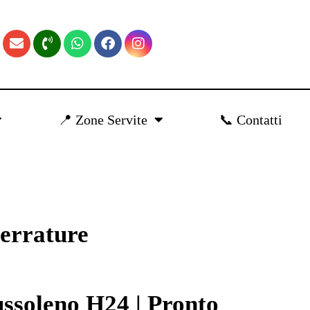
📍 Zone Servite
📞 Contatti
errature
ssoleno H24 | Pronto