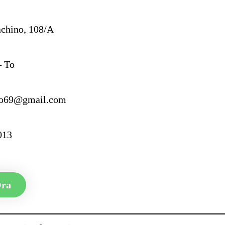
achino, 108/A
– To
sco69@gmail.com
013
Ora