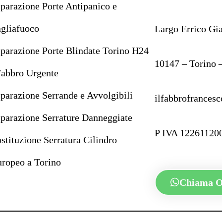
parazione Porte Antipanico e
gliafuoco
Largo Errico Gi
parazione Porte Blindate Torino H24
10147 – Torino 
Fabbro Urgente
parazione Serrande e Avvolgibili
ilfabbrofrance
parazione Serrature Danneggiate
P IVA 12261120
stituzione Serratura Cilindro
ropeo a Torino
Chiama 