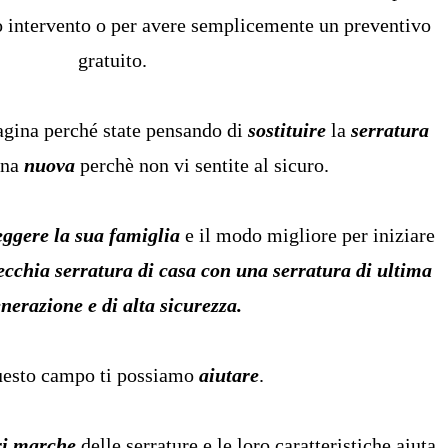
to intervento o per avere semplicemente un preventivo
gratuito.
pagina perché state pensando di
sostituire
la
serratura
una
nuova
perchè non vi sentite al sicuro.
eggere
la sua famiglia
e il modo migliore per iniziare
vecchia serratura di casa con una serratura di ultima
nerazione e di alta sicurezza.
uesto campo ti possiamo
aiutare
.
ri marche
delle serrature e le loro caratteristiche aiuta