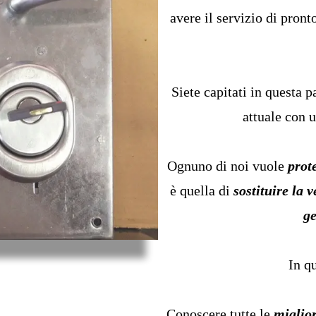
avere il servizio di pron
Siete capitati in questa 
attuale con 
Ognuno di noi vuole
prot
è quella di
sostituire la 
ge
In q
Conoscere tutte le
miglio