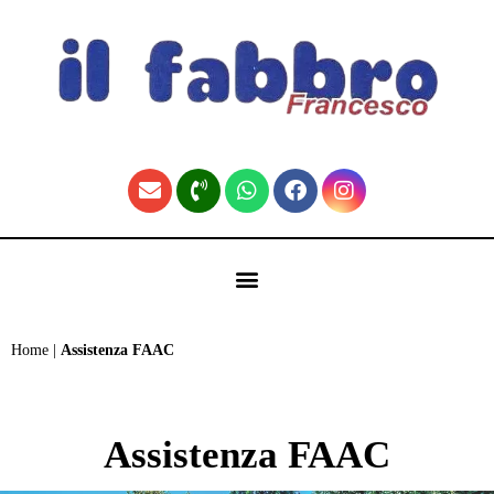
contenuto
🏠 Fabbro Torino | Pronto Intervento H24 (Home)
Home
|
Assistenza FAAC
Assistenza FAAC