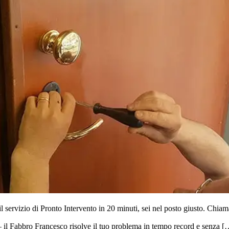
servizio di Pronto Intervento in 20 minuti, sei nel posto giusto. Chiama 
 – il Fabbro Francesco risolve il tuo problema in tempo record e senza [