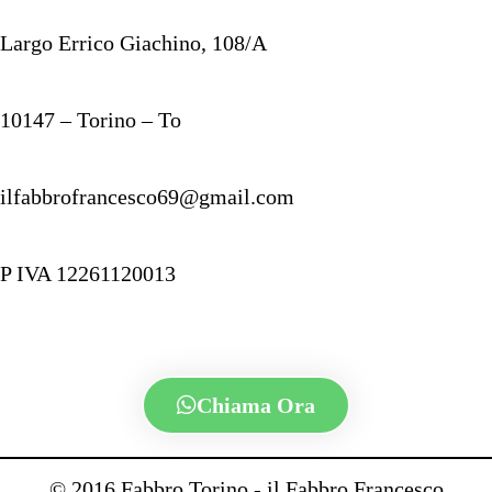
Largo Errico Giachino, 108/A
10147 – Torino – To
ilfabbrofrancesco69@gmail.com
P IVA 12261120013
Chiama Ora
© 2016 Fabbro Torino - il Fabbro Francesco