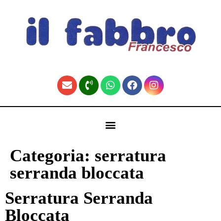
contenuto
🏠 Fabbro Torino | Pronto Intervento H24 (Home)
Categoria:
serratura
serranda bloccata
Serratura Serranda
Bloccata