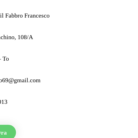
il Fabbro Francesco
achino, 108/A
– To
sco69@gmail.com
013
Ora